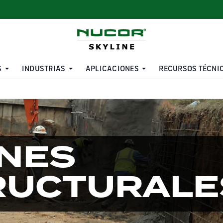
S
INDUSTRIAS
APLICACIONES
RECURSOS TÉCNI
TABLESTACAS REVESTIDAS
ANCLAJES MULTI-TRENZA
NES
RUCTURALE